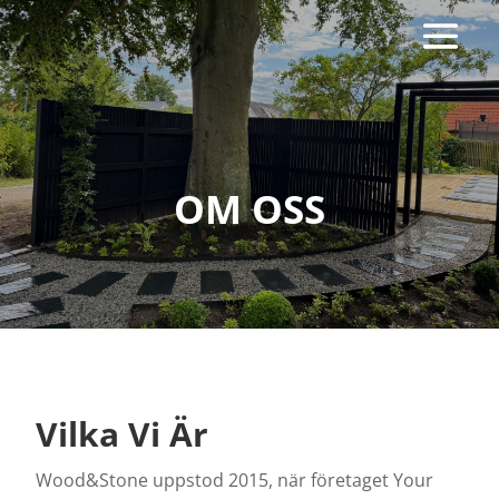
OM OSS
Vilka Vi Är
Wood&Stone uppstod 2015, när företaget Your